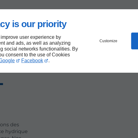
des
cy is our priority
 improve user experience by
Customize
à
nt and ads, as well as analyzing
ng social networks functionalities. By
you consent to the use of Cookies
à
Google
Facebook
.
-
vons des
ce hydrique