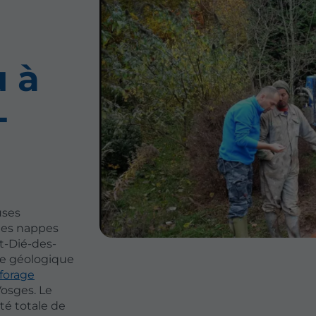
u à
-
uses
les nappes
t-Dié-des-
re géologique
 forage
Vosges. Le
té totale de