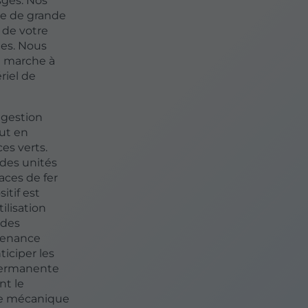
sges. Nos
ne de grande
 de votre
ges. Nous
a marche à
riel de
 gestion
ut en
es verts.
des unités
aces de fer
tif est
ilisation
 des
tenance
iciper les
 permanente
nt le
ge mécanique