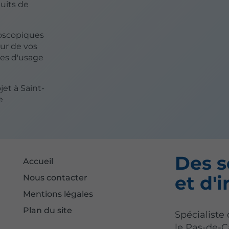
puits de
doscopiques
eur de vos
ées d'usage
et à Saint-
e
Des s
Accueil
et d'i
Nous contacter
Mentions légales
Plan du site
Spécialiste
le Pas-de-C