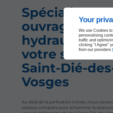
Spécialistes 
Your priva
ouvrages
We use Cookies to
hydrauliques 
personalising conte
traffic and optimizi
clicking "I Agree" 
votre service 
from our providers
Saint-Dié-des
Vosges
Au-delà de la perforation initiale, nous conce
réseaux complets pour acheminer la ressour