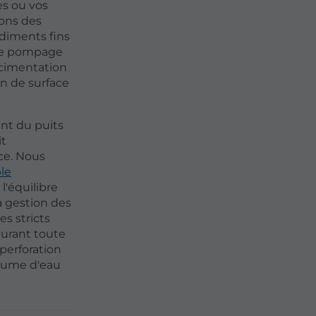
es ou vos
ons des
édiments fins
n de pompage
cimentation
on de surface
nt du puits
it
ce. Nous
le
l'équilibre
a gestion des
es stricts
durant toute
perforation
olume d'eau