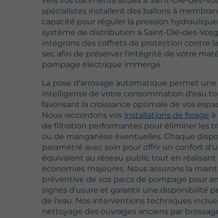
vers vos bâtiments situés à Saint-Dié-des-Vo
spécialistes installent des ballons à membra
capacité pour réguler la pression hydraulique
système de distribution à Saint-Dié-des-Vos
intégrons des coffrets de protection contre l
sec afin de préserver l'intégrité de votre maté
pompage électrique immergé.
La pose d'arrosage automatique permet une
intelligente de votre consommation d'eau to
favorisant la croissance optimale de vos espac
Nous raccordons vos
installations de forage
à 
de filtration performantes pour éliminer les tr
ou de manganèse éventuelles. Chaque disposi
paramétré avec soin pour offrir un confort d'ut
équivalent au réseau public tout en réalisant
économies majeures. Nous assurons la main
préventive de vos parcs de pompage pour ant
signes d'usure et garantir une disponibilité
de l'eau. Nos interventions techniques inclue
nettoyage des ouvrages anciens par brossa