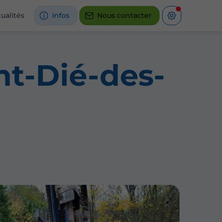
ualités
Infos
Nous contacter
nt-Dié-des-