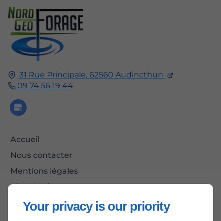
31 Rue Principale,
62560
Audincthun
09 74 56 19 44
Accueil
Nous contacter
Mentions légales
Plan du site
Your privacy is our priority