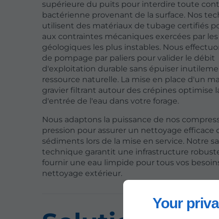
supérieure du puits pour interdire toute co
bactérienne provenant de la surface. Nos tec
utilisent des matériaux de tubage certifiés po
aux contraintes mécaniques exercées par le
géologiques les plus instables. Nous effectuo
de pompage par paliers pour valider le débit
d'exploitation durable sans épuiser inutileme
ressource naturelle. La mise en place d'un ma
gravier filtrant autour des crépines optimise l
d'entrée de l'eau dans votre forage.
Nous adaptons la puissance de nos compres
pression pour assurer un nettoyage efficace 
sédiments lors de la mise en service. Notre sav
technique garantit une infrastructure robust
fournir une eau limpide pour tous vos besoin
nettoyage extérieur.
Your priva