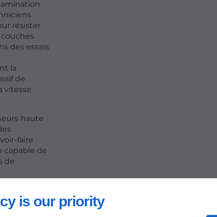
ntamination
hniciens
ur résister
s couches
ns des essais
nt la
ssif de
a vitesse
seurs haute
des
oir-faire
e capable de
s de
cy is our priority