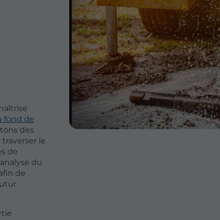
aîtrise
u fond de
itons des
traverser le
es de
analyse du
afin de
futur
rtie