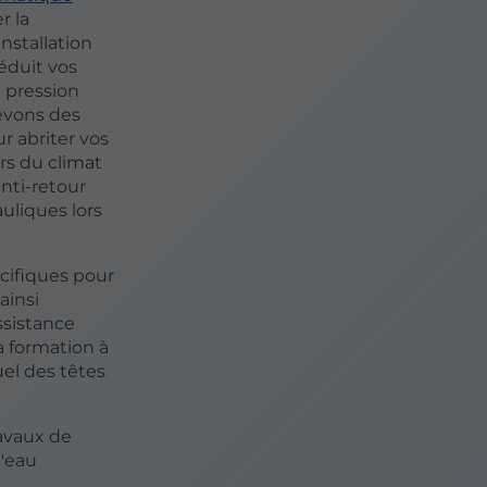
r la
nstallation
éduit vos
 pression
evons des
r abriter vos
rs du climat
anti-retour
uliques lors
cifiques pour
ainsi
ssistance
 formation à
uel des têtes
avaux de
d'eau