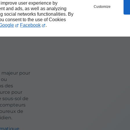
 improve user experience by
Customize
nt and ads, as well as analyzing
ng social networks functionalities. By
you consent to the use of Cookies
Google
Facebook
.
t majeur pour
s ou
ns des
ource pour
 sous-sol de
e compteurs
goureux de
dien.
omatique