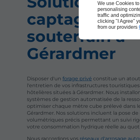
Solutions de
We use Cookies to
personalising conte
captage
traffic and optimizi
clicking "I Agree" 
from our providers
souterrain à
Gérardmer
Disposer d'un
forage privé
constitue un atou
l'entretien de vos infrastructures touristique
hôtelières situées à Gérardmer. Nous installo
systèmes de gestion automatisée de la ress
optimiser chaque mètre cube prélevé dans le
Gérardmer. Nos solutions incluent la pose d
volumétriques précis permettant un suivi ri
votre consommation hydrique réelle au quoti
Nous raccordons vos
réseaux d'arrosage aut