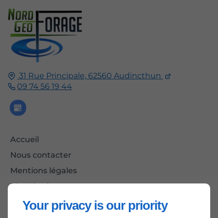
31 Rue Principale,
62560
Audincthun
09 74 56 19 44
Accueil
Nous contacter
Mentions légales
Plan du site
Your privacy is our priority