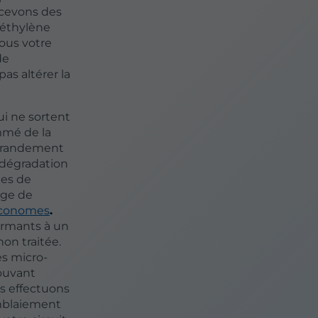
ncevons des
yéthylène
ous votre
de
as altérer la
i ne sortent
mmé de la
e grandement
 dégradation
nes de
age de
 économes
.
ormants à un
non traitée.
es micro-
ouvant
us effectuons
emblaiement