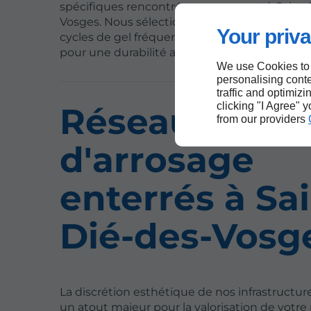
spécifiques rencontrés couramment à Saint-
Vosges. Nous sélectionnons des matériaux ré
Your priva
cycles de gel fréquents dans cette partie d
pour une durabilité accrue.
We use Cookies to
personalising conte
traffic and optimizi
clicking "I Agree" 
Réseaux
from our providers
d'arrosage
enterrés à Sai
Dié-des-Vosg
La discrétion esthétique de nos infrastructur
un atout majeur pour la valorisation de votre