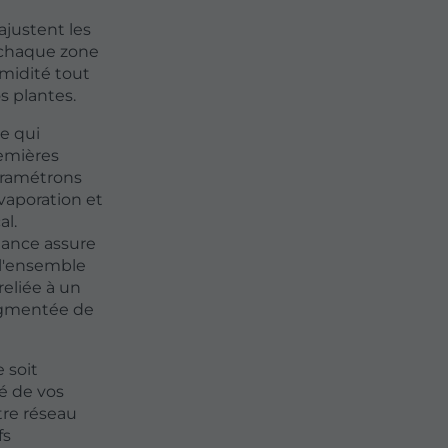
ajustent les
e chaque zone
umidité tout
s plantes.
e qui
remières
aramétrons
évaporation et
al.
mance assure
 l'ensemble
reliée à un
segmentée de
 soit
é de vos
tre réseau
fs