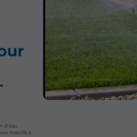
pour
-
on d'eau
vos massifs à