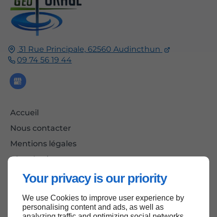
31 Rue Principale,
62560
Audincthun
09 74 56 19 44
Accueil
Nous contacter
Mentions légales
Plan du site
Your privacy is our priority
We use Cookies to improve user experience by
Haut de page
personalising content and ads, as well as
analyzing traffic and optimizing social networks